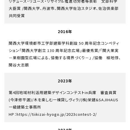
リデュース・リユース・リサイクル推進功労者等表彰 文部科学
大臣賞 /関西大学、丹波市、関西大学佐治スタジオ、佐治倶楽部
共同受賞
2016年
関西大学環境都市工学部建築学科創設 50 周年記念コンペティ
ション「関西大学創立 130 周年記念広場」最優秀賞/「関大果実
－果樹園型広場による、恊働する境界づくり－」 /協働 植地惇、
関谷大志朗
2023年
第4回地域材利活用建築デザインコンテストin兵庫 審査員賞
(今津修平選)/木を楽しむ一棟貸しヴィラ/(株)栄建&SAJIHAUS
一級建築士事務所
HP：
https://tiikizai-hyogo.jp/2023contest-2/