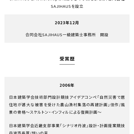
SAJIHAUSを設立
2023年12月
合同会社SAJIHAUS一級建築士事務所 開設
受賞歴
2006年
日本建築学会技術部門設計競技アイデアコンペ「自然災害で居
住地が甚大な被害を受けた農山漁村集落の再建計画」佳作/風
景の骨格～スケルトン・インフィルによる復興計画～
日本建築学会近畿支部事業「シナリオ丹波」設計・計画提案競技
丹波市長賞/想いの束